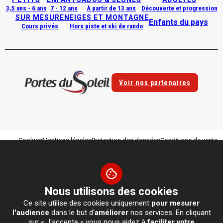
3,5 ans - 6 ans
7 - 12 ans
À partir de 13 ans
Découverte et progression
SUR MESURE
NEIGES ET MONTAGNE
Enfants du pays
Cours privés
Hors piste et ski de rando
Voir nos partenaires
Cookies
Mentions légales
Protection des données
Conditions de vente
Contactez-nous
Site réalisé par Valraiso
Nous utilisons des cookies
NOS ENGAGEMENTS
La sécurité et éducation
La jeunesse
L'environnement
Ce site utilise des cookies uniquement
pour mesurer
Les territoires
Le modèle coopératif
l'audience
dans le but d'
améliorer
nos services. En cliquant
sur « J'accepte » vous nous aidez à
faciliter votre