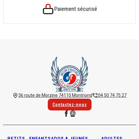
Paiement sécurisé
36 route de Morzine 74110 Montriond
04 50 74 75 27
Contactez-nous
PETITS
ENFANTS
ADOS & JEUNES
ADULTES