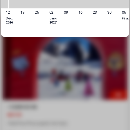
12
19
26
02
09
16
23
30
06
Déc.
Janv.
Févr.
2026
2027
48€
1 COURS DE SKI
MATIN
Club Piou Piou à partir de 4 ans